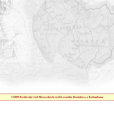
©2009 Královský řád Moravských rytířů svatého Rostislava a Kolumbana