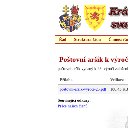
Řád
Struktura řádu
Činnost řá
Páni z Mostiště
Články JUDr. Jiřího Bílého
Poštovní aršík k výro
poštovní aršík vydaný k 25. výročí založe
Příloha
Velikost
postovni-arsik-vyroci-25.pdf
186.43 KB
Související odkazy:
Práce našich členů