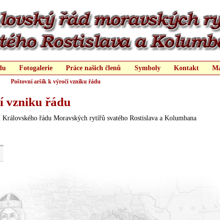
du
Fotogalerie
Práce našich členů
Symboly
Kontakt
Ma
Poštovní aršík k výročí vzniku řádu
Stalo se v lednu roku 1080
čí vzniku řádu
ní Královského řádu Moravských rytířů svatého Rostislava a Kolumbana