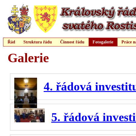
Řád
Struktura řádu
Činnost řádu
Fotogalerie
Práce n
Galerie
4. řádová investit
5. řádová invest